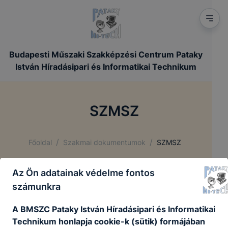
Budapesti Műszaki Szakképzési Centrum Pataky
István Híradásipari és Informatikai Technikum
SZMSZ
/
/
Főoldal
Szakmai dokumentumok
SZMSZ
Az Ön adatainak védelme fontos
Szervezeti és működési szabályzat
számunkra
A BMSZC Pataky István Híradásipari és Informatikai
Minden az iskola életét szabályozó dokumentum
Technikum honlapja cookie-k (sütik) formájában