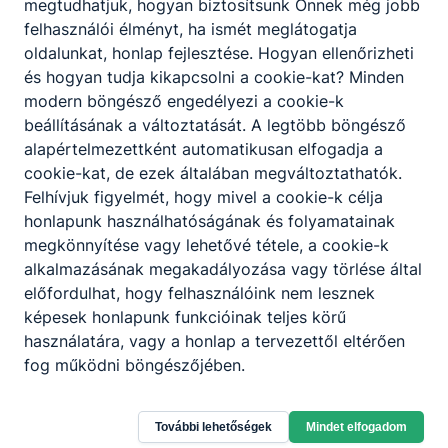
megtudhatjuk, hogyan biztosítsunk Önnek még jobb
felhasználói élményt, ha ismét meglátogatja
oldalunkat, honlap fejlesztése. Hogyan ellenőrizheti
és hogyan tudja kikapcsolni a cookie-kat? Minden
modern böngésző engedélyezi a cookie-k
beállításának a változtatását. A legtöbb böngésző
alapértelmezettként automatikusan elfogadja a
cookie-kat, de ezek általában megváltoztathatók.
Felhívjuk figyelmét, hogy mivel a cookie-k célja
honlapunk használhatóságának és folyamatainak
megkönnyítése vagy lehetővé tétele, a cookie-k
alkalmazásának megakadályozása vagy törlése által
előfordulhat, hogy felhasználóink nem lesznek
képesek honlapunk funkcióinak teljes körű
használatára, vagy a honlap a tervezettől eltérően
fog működni böngészőjében.
Budapesti Műszaki Szakképzési Centrum
Pataky István Híradásipari és Informatikai
További lehetőségek
Mindet elfogadom
Technikum