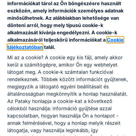
weboldalunk "Alapdokumentumok" oldalán
információkat tárol az Ön böngészésre használt
található meg:
eszközén, amely információk személyes adatnak
minősülhetnek. Az alábbiakban lehetősége van
Ugrás az Alapdokumentumok aloldalra
dönteni arról, hogy mely típusú cookie-k
alkalmazását kívánja engedélyezni. A cookie-k
alkalmazásáról teljeskörű információkat a
Cookie
tájékoztatóban
talál.
Mi az a cookie? A cookie egy kis fájl, amely akkor
kerül a számítógépre, amikor Ön egy webhelyet
Partnereink
látogat meg. A cookie-k számtalan funkcióval
rendelkeznek. Többek között információt gyűjtenek,
megjegyzik a látogató egyéni beállításait és
általánosságban megkönnyítik a honlap használatát.
Az Pataky honlapja a cookie-kat a következő
célokból használja: információ gyűjtése azzal
kapcsolatban, hogyan használja Ön a honlapot -
annak felmérésével, hogy a honlap melyik részeit
látogatja, vagy használja leginkább, így